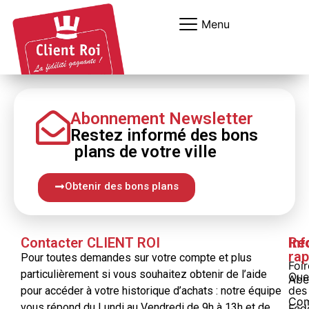
Panneau de gestion des cookies
Menu
Abonnement Newsletter
Restez informé
des bons
plans
de votre ville
Obtenir des bons plans
Contacter CLIENT ROI
Inf
Re
rap
Pour toutes demandes sur votre compte et plus
Foi
particulièrement si vous souhaitez obtenir de l’aide
Que
Abe
des
pour accéder à votre historique d’achats : notre équipe
Com
vous répond du Lundi au Vendredi de 9h à 13h et de
Féd