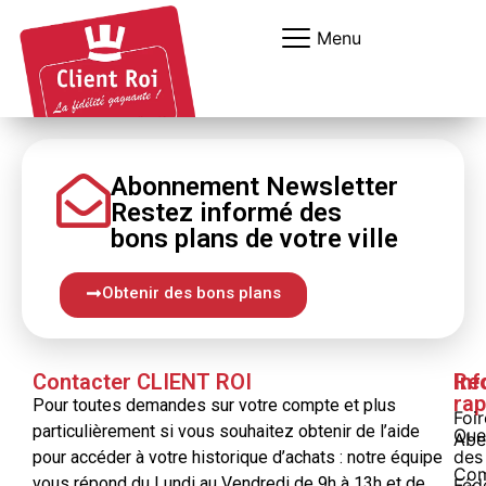
Panneau de gestion des cookies
Menu
Abonnement Newsletter
Restez informé
des
bons
plans
de votre ville
Obtenir des bons plans
Contacter CLIENT ROI
Inf
Re
rap
Pour toutes demandes sur votre compte et plus
Foi
particulièrement si vous souhaitez obtenir de l’aide
Que
Abe
des
pour accéder à votre historique d’achats : notre équipe
Com
vous répond du Lundi au Vendredi de 9h à 13h et de
Féd