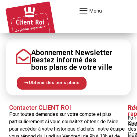
Panneau de gestion des cookies
Menu
Abonnement Newsletter
Restez informé
des
bons
plans
de votre ville
Obtenir des bons plans
Contacter CLIENT ROI
Inf
Re
rap
Pour toutes demandes sur votre compte et plus
Foi
particulièrement si vous souhaitez obtenir de l’aide
Que
Abe
des
pour accéder à votre historique d’achats : notre équipe
Com
vous répond du Lundi au Vendredi de 9h à 13h et de
Féd