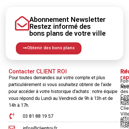
Abonnement Newsletter
Restez informé
des
bons
plans
de votre ville
Obtenir des bons plans
Contacter CLIENT ROI
Inf
Re
rap
Pour toutes demandes sur votre compte et plus
Foi
particulièrement si vous souhaitez obtenir de l’aide
Que
Abe
des
pour accéder à votre historique d’achats : notre équipe
Com
vous répond du Lundi au Vendredi de 9h à 13h et de
Féd
Clie
Nat
14h à 17h.
Clie
Vill
03 81 88 19 57
affi
Pro
Pro
fidé
infos@clientroi.fr