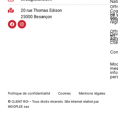
Nat
Offr
20 rue Thomas Edison
Co
La 
de 
25000 Besançon
son
Vill
règ
Off
Dev
en
adh
cou
Clie
Con
Mod
me
inf
per
Politique de confidentialité
Cookies
Mentions légales
© CLIENT ROI – Tous droits réservés. Site Internet réalisé par
WOOPLEE sas