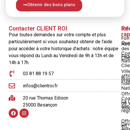
Obtenir des bons plans
Contacter CLIENT ROI
Inf
Re
rap
Pour toutes demandes sur votre compte et plus
Foi
particulièrement si vous souhaitez obtenir de l’aide
Que
Abe
des
pour accéder à votre historique d’achats : notre équipe
Com
vous répond du Lundi au Vendredi de 9h à 13h et de
Féd
Clie
Nat
14h à 17h.
Clie
Vill
03 81 88 19 57
affi
Pro
Pro
fidé
infos@clientroi.fr
Nat
Offr
20 rue Thomas Edison
Co
La 
de 
25000 Besançon
son
Vill
règ
Off
Dev
en
adh