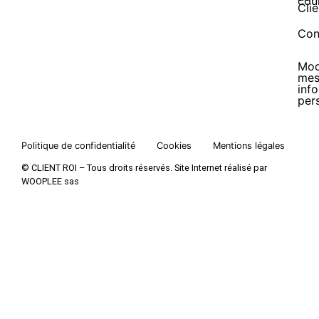
cou
Clie
Con
Mod
me
inf
per
Politique de confidentialité
Cookies
Mentions légales
© CLIENT ROI – Tous droits réservés. Site Internet réalisé par
WOOPLEE sas