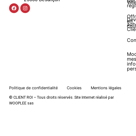
son
Vill
règ
Off
Dev
en
adh
cou
Clie
Con
Mod
me
inf
per
Politique de confidentialité
Cookies
Mentions légales
© CLIENT ROI – Tous droits réservés. Site Internet réalisé par
WOOPLEE sas