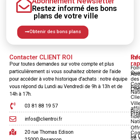
Abonnement Newsletter
Restez informé
des bons
plans
de votre ville
Obtenir des bons plans
Contacter CLIENT ROI
Inf
Re
rap
Pour toutes demandes sur votre compte et plus
Foi
particulièrement si vous souhaitez obtenir de l’aide
Que
Abe
des
pour accéder à votre historique d’achats : notre équipe
Com
vous répond du Lundi au Vendredi de 9h à 13h et de
Féd
Clie
Nat
14h à 17h.
Clie
Vill
03 81 88 19 57
affi
Pro
Pro
fidé
infos@clientroi.fr
Nat
Offr
20 rue Thomas Edison
Co
La 
de 
25000 Besançon