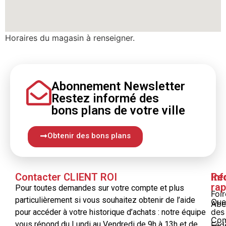
Horaires du magasin à renseigner.
Abonnement Newsletter
Restez informé
des
bons
plans
de votre ville
Obtenir des bons plans
Contacter CLIENT ROI
Inf
Re
rap
Pour toutes demandes sur votre compte et plus
Foi
particulièrement si vous souhaitez obtenir de l’aide
Que
Abe
des
pour accéder à votre historique d’achats : notre équipe
Com
vous répond du Lundi au Vendredi de 9h à 13h et de
Féd