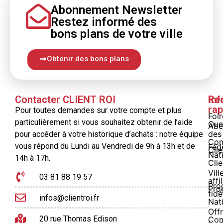
Abonnement Newsletter
Restez informé
des
bons
plans
de votre ville
Obtenir des bons plans
Contacter CLIENT ROI
Inf
Re
rap
Pour toutes demandes sur votre compte et plus
Foi
particulièrement si vous souhaitez obtenir de l’aide
Que
Abe
des
pour accéder à votre historique d’achats : notre équipe
Com
vous répond du Lundi au Vendredi de 9h à 13h et de
Féd
Clie
Nat
14h à 17h.
Clie
Vill
03 81 88 19 57
affi
Pro
Pro
fidé
infos@clientroi.fr
Nat
Offr
20 rue Thomas Edison
Co