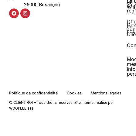
La 
de 
25000 Besançon
son
Vill
règ
Off
Dev
en
adh
cou
Clie
Con
Mod
me
inf
per
Politique de confidentialité
Cookies
Mentions légales
© CLIENT ROI – Tous droits réservés. Site Internet réalisé par
WOOPLEE sas