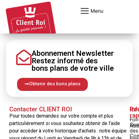
Panneau de gestion des cookies
Menu
Abonnement Newsletter
Restez informé
des
bons
plans
de votre ville
Obtenir des bons plans
Contacter CLIENT ROI
Inf
Re
rap
Pour toutes demandes sur votre compte et plus
Foi
particulièrement si vous souhaitez obtenir de l’aide
Que
Abe
des
pour accéder à votre historique d’achats : notre équipe
Com
vous répond du Lundi au Vendredi de 9h à 13h et de
Féd