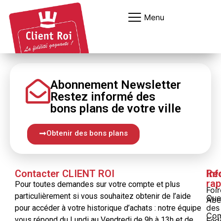
Panneau de gestion des cookies
Menu
Abonnement Newsletter
Restez informé
des
bons
plans
de votre ville
Obtenir des bons plans
Contacter CLIENT ROI
Inf
Re
rap
Pour toutes demandes sur votre compte et plus
Foi
particulièrement si vous souhaitez obtenir de l’aide
Que
Abe
des
pour accéder à votre historique d’achats : notre équipe
Com
vous répond du Lundi au Vendredi de 9h à 13h et de
Féd