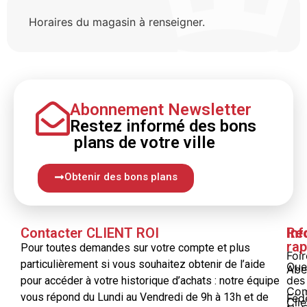
Horaires du magasin à renseigner.
Abonnement Newsletter
Restez informé
des bons
plans
de votre ville
Obtenir des bons plans
Contacter CLIENT ROI
Inf
Re
rap
Pour toutes demandes sur votre compte et plus
Foi
particulièrement si vous souhaitez obtenir de l’aide
Que
Abe
des
pour accéder à votre historique d’achats : notre équipe
Com
vous répond du Lundi au Vendredi de 9h à 13h et de
Féd
Clie