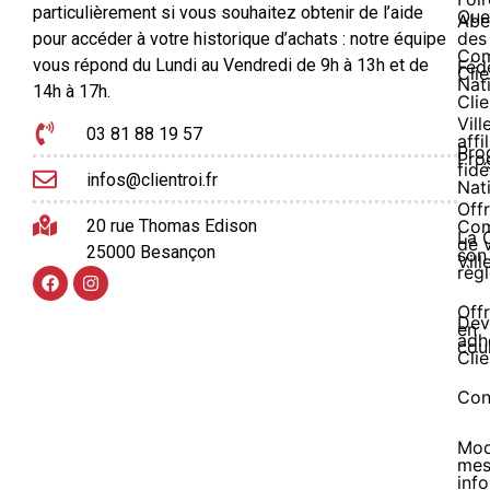
particulièrement si vous souhaitez obtenir de l’aide
Que
Abe
des
pour accéder à votre historique d’achats : notre équipe
Com
vous répond du Lundi au Vendredi de 9h à 13h et de
Féd
Clie
Nat
14h à 17h.
Clie
Vill
03 81 88 19 57
affi
Pro
Pro
fidé
infos@clientroi.fr
Nat
Offr
20 rue Thomas Edison
Co
La 
de 
25000 Besançon
son
Vill
règ
Off
Dev
en
adh
cou
Clie
Con
Mod
me
inf