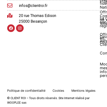
Pro
fidé
infos@clientroi.fr
Nat
Offr
20 rue Thomas Edison
Co
La 
de 
25000 Besançon
son
Vill
règ
Off
Dev
en
adh
cou
Clie
Con
Mod
me
inf
per
Politique de confidentialité
Cookies
Mentions légales
© CLIENT ROI – Tous droits réservés. Site Internet réalisé par
WOOPLEE sas