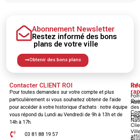
Abonnement Newsletter
Restez informé
des bons
plans
de votre ville
Obtenir des bons plans
Contacter CLIENT ROI
Inf
Re
rap
Pour toutes demandes sur votre compte et plus
Foi
particulièrement si vous souhaitez obtenir de l’aide
Que
Abe
des
pour accéder à votre historique d’achats : notre équipe
Com
vous répond du Lundi au Vendredi de 9h à 13h et de
Féd
Clie
Nat
14h à 17h.
Clie
Vill
03 81 88 19 57
affi
Pro