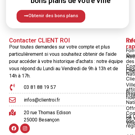
bons
plans
de votre ville
Obtenir des bons plans
Contacter CLIENT ROI
Inf
Re
rap
Pour toutes demandes sur votre compte et plus
Foi
particulièrement si vous souhaitez obtenir de l’aide
Que
Abe
des
pour accéder à votre historique d’achats : notre équipe
Com
vous répond du Lundi au Vendredi de 9h à 13h et de
Féd
Clie
Nat
14h à 17h.
Clie
Vill
03 81 88 19 57
affi
Pro
Pro
fidé
infos@clientroi.fr
Nat
Offr
20 rue Thomas Edison
Co
La 
de 
25000 Besançon
son
Vill
règ