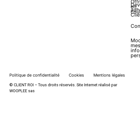
Off
Dev
en
adh
cou
Clie
Con
Mod
me
inf
per
Politique de confidentialité
Cookies
Mentions légales
© CLIENT ROI – Tous droits réservés. Site Internet réalisé par
WOOPLEE sas