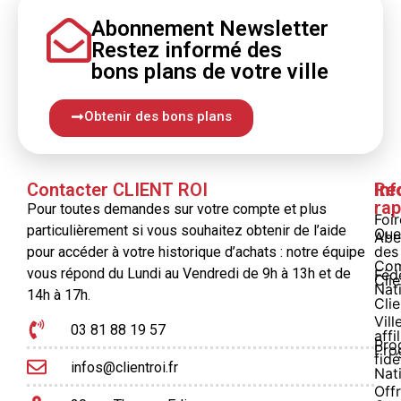
Abonnement Newsletter
Restez informé
des
bons
plans
de votre ville
Obtenir des bons plans
Contacter CLIENT ROI
Inf
Re
rap
Pour toutes demandes sur votre compte et plus
Foi
particulièrement si vous souhaitez obtenir de l’aide
Que
Abe
des
pour accéder à votre historique d’achats : notre équipe
Com
vous répond du Lundi au Vendredi de 9h à 13h et de
Féd
Clie
Nat
14h à 17h.
Clie
Vill
03 81 88 19 57
affi
Pro
Pro
fidé
infos@clientroi.fr
Nat
Offr