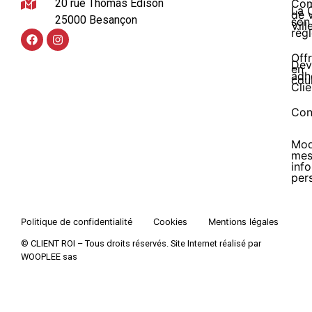
20 rue Thomas Edison
Co
La 
de 
25000 Besançon
son
Vill
règ
Off
Dev
en
adh
cou
Clie
Con
Mod
me
inf
per
Politique de confidentialité
Cookies
Mentions légales
© CLIENT ROI – Tous droits réservés. Site Internet réalisé par
WOOPLEE sas