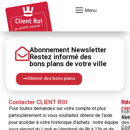
Panneau de gestion des cookies
Menu
Abonnement Newsletter
Restez informé
des
bons
plans
de votre ville
Obtenir des bons plans
Contacter CLIENT ROI
Inf
Re
rap
Pour toutes demandes sur votre compte et plus
Foi
particulièrement si vous souhaitez obtenir de l’aide
Que
Abe
des
pour accéder à votre historique d’achats : notre équipe
Com
vous répond du Lundi au Vendredi de 9h à 13h et de
Féd