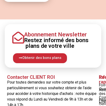
Abonnement Newsletter
Restez informé
des bons
plans
de votre ville
Obtenir des bons plans
Contacter CLIENT ROI
Inf
Re
rap
Pour toutes demandes sur votre compte et plus
Foi
particulièrement si vous souhaitez obtenir de l’aide
Que
Abe
des
pour accéder à votre historique d’achats : notre équipe
Com
vous répond du Lundi au Vendredi de 9h à 13h et de
Féd
Clie
Nat
14h à 17h.