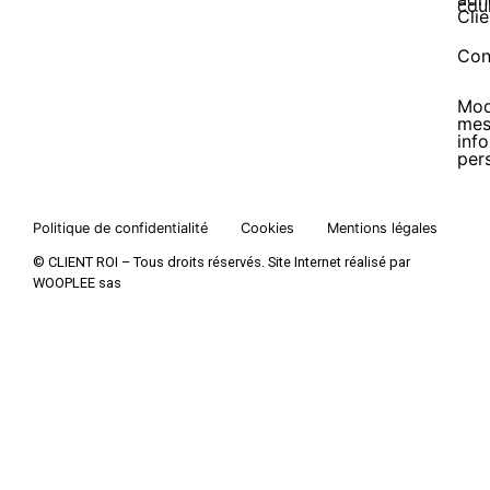
cou
Clie
Con
Mod
me
inf
per
Politique de confidentialité
Cookies
Mentions légales
© CLIENT ROI – Tous droits réservés. Site Internet réalisé par
WOOPLEE sas