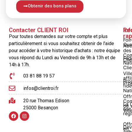
Obtenir des bons plans
Contacter CLIENT ROI
Inf
Re
rap
Pour toutes demandes sur votre compte et plus
Foi
particulièrement si vous souhaitez obtenir de l’aide
Que
Abe
des
pour accéder à votre historique d’achats : notre équipe
Com
vous répond du Lundi au Vendredi de 9h à 13h et de
Féd
Clie
Nat
14h à 17h.
Clie
Vill
03 81 88 19 57
affi
Pro
Pro
fidé
infos@clientroi.fr
Nat
Offr
20 rue Thomas Edison
Co
La 
de 
25000 Besançon
son
Vill
règ
Off
Dev
en
adh