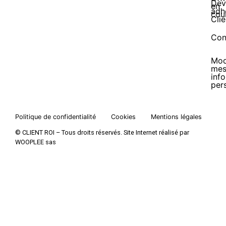
Dev
en
adh
cou
Clie
Con
Mod
me
inf
per
Politique de confidentialité
Cookies
Mentions légales
© CLIENT ROI – Tous droits réservés. Site Internet réalisé par
WOOPLEE sas