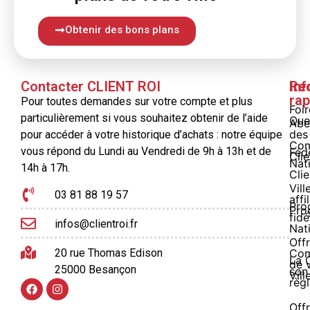
Obtenir des bons plans
Contacter CLIENT ROI
Inf
Re
rap
Pour toutes demandes sur votre compte et plus
Foi
particulièrement si vous souhaitez obtenir de l’aide
Que
Abe
des
pour accéder à votre historique d’achats : notre équipe
Com
vous répond du Lundi au Vendredi de 9h à 13h et de
Féd
Clie
Nat
14h à 17h.
Clie
Vill
03 81 88 19 57
affi
Pro
Pro
fidé
infos@clientroi.fr
Nat
Offr
20 rue Thomas Edison
Co
La 
de 
25000 Besançon
son
Vill
règ
Off