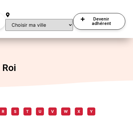
Devenir
adhérent
 Roi
R
S
T
U
V
W
X
Y