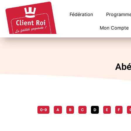
Panneau de gestion des cookies
Fédération
Programme 
Mon Compte
Abé
0-9
A
B
C
D
E
F