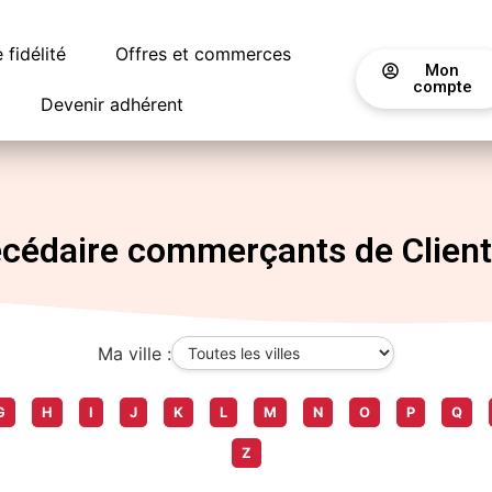
fidélité
Offres et commerces
Mon
compte
Devenir adhérent
cédaire commerçants de Client
Ma ville :
G
H
I
J
K
L
M
N
O
P
Q
Z