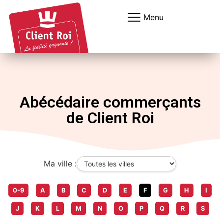
Panneau de gestion des cookies
Menu
Abécédaire commerçants
de Client Roi
Ma ville :
0-9
A
B
C
D
E
F
G
H
I
J
K
L
M
N
O
P
Q
R
S