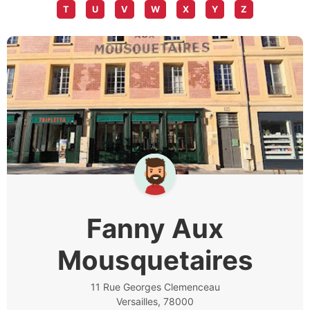
T
U
V
W
X
Y
Z
Fanny Aux
Mousquetaires
11 Rue Georges Clemenceau
Versailles, 78000