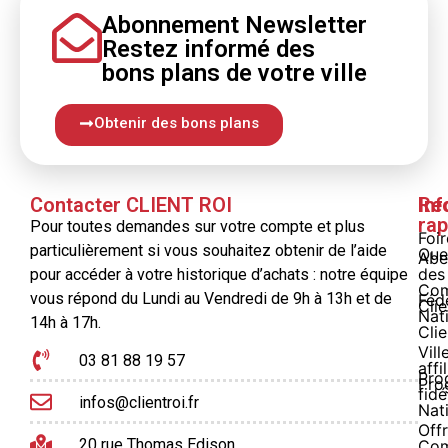
Abonnement Newsletter
Restez informé
des
bons
plans
de votre ville
Obtenir des bons plans
Contacter CLIENT ROI
Inf
Re
rap
Pour toutes demandes sur votre compte et plus
Foi
particulièrement si vous souhaitez obtenir de l’aide
Que
Abe
des
pour accéder à votre historique d’achats : notre équipe
Com
vous répond du Lundi au Vendredi de 9h à 13h et de
Féd
Clie
Nat
14h à 17h.
Clie
Vill
03 81 88 19 57
affi
Pro
Pro
fidé
infos@clientroi.fr
Nat
Offr
20 rue Thomas Edison
Co