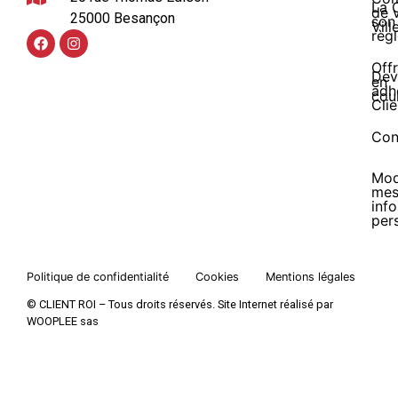
La 
de 
25000 Besançon
son
Vill
règ
Off
Dev
en
adh
cou
Clie
Con
Mod
me
inf
per
Politique de confidentialité
Cookies
Mentions légales
© CLIENT ROI – Tous droits réservés. Site Internet réalisé par
WOOPLEE sas