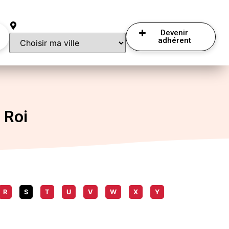
Devenir
adhérent
 Roi
R
S
T
U
V
W
X
Y