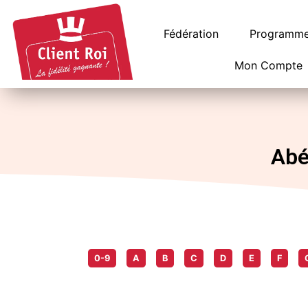
Panneau de gestion des cookies
Fédération
Programme 
Mon Compte
Abé
0-9
A
B
C
D
E
F