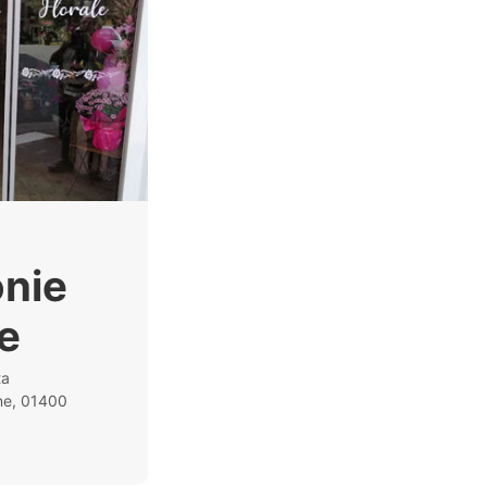
nie
le
ta
nne, 01400