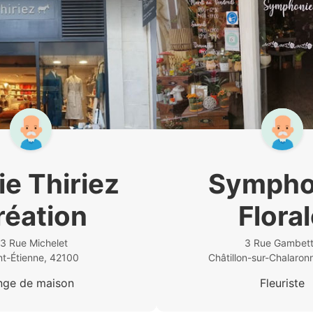
ie Thiriez
Sympho
réation
Flora
3 Rue Michelet
3 Rue Gambet
nt-Étienne, 42100
Châtillon-sur-Chalaro
nge de maison
Fleuriste