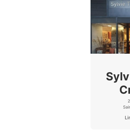
Sylv
C
2
Sai
Li