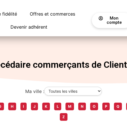
fidélité
Offres et commerces
Mon
compte
Devenir adhérent
cédaire commerçants de Client
Ma ville :
G
H
I
J
K
L
M
N
O
P
Q
Z