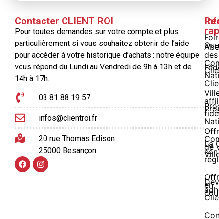
Contacter CLIENT ROI
Inf
Re
rap
Pour toutes demandes sur votre compte et plus
Foi
particulièrement si vous souhaitez obtenir de l’aide
Que
Abe
des
pour accéder à votre historique d’achats : notre équipe
Com
vous répond du Lundi au Vendredi de 9h à 13h et de
Féd
Clie
Nat
14h à 17h.
Clie
Vill
03 81 88 19 57
affi
Pro
Pro
fidé
infos@clientroi.fr
Nat
Offr
20 rue Thomas Edison
Co
La 
de 
25000 Besançon
son
Vill
règ
Off
Dev
en
adh
cou
Clie
Con