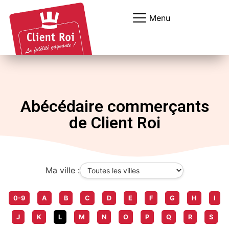
Panneau de gestion des cookies
Menu
Abécédaire commerçants
de Client Roi
Ma ville :
0-9
A
B
C
D
E
F
G
H
I
J
K
L
M
N
O
P
Q
R
S