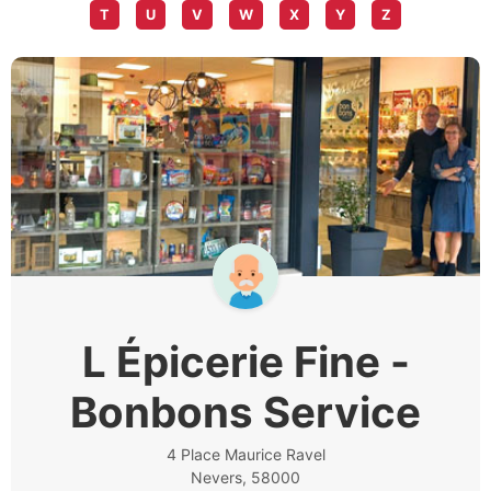
T
U
V
W
X
Y
Z
L Épicerie Fine -
Bonbons Service
4 Place Maurice Ravel
Nevers, 58000